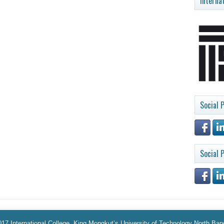
Interna
Social P
Social P
17 International College, King Mongkut’s University of Technology North Ba