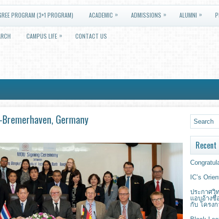
»
»
»
GREE PROGRAM (3+1 PROGRAM)
ACADEMIC
ADMISSIONS
ALUMNI
P
»
ARCH
CAMPUS LIFE
CONTACT US
S-Bremerhaven, Germany
Recent 
Congratula
IC’s Orie
ประกาศวิท
แอบอ้างชื
กับ โครงก