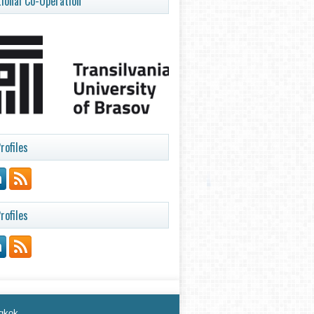
tional Co-Operation
rofiles
rofiles
ngkok