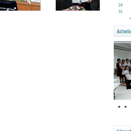
24
31
«
Activiti