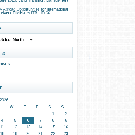
ture 2026: Land Transport Management
 Abroad Opportunities for International
udents Eligible to ITBL ID 66
s
ies
ments
r
2026
W
T
F
S
S
1
2
4
5
6
7
8
9
11
12
13
14
15
16
18
19
20
21
22
23