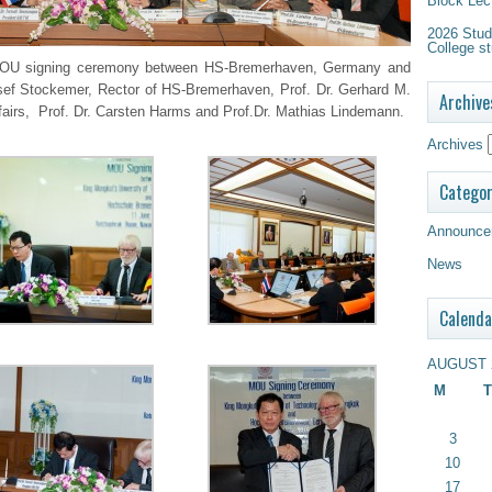
Block Lec
2026 Study
College st
OU signing ceremony between HS-Bremerhaven, Germany and
sef Stockemer, Rector of HS-Bremerhaven, Prof. Dr. Gerhard M.
Archive
ffairs, Prof. Dr. Carsten Harms and Prof.Dr. Mathias Lindemann.
Archives
Categor
Announce
News
Calenda
AUGUST 
M
T
3
10
17