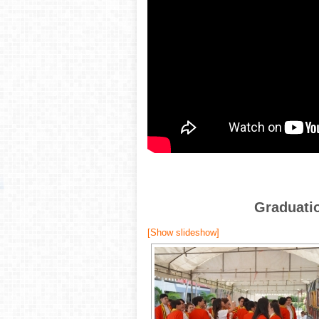
Graduati
[Show slideshow]