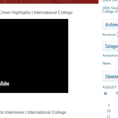
Block Lec
2026 Study
College st
heer Highlights | International College
Archive
Archives
Categor
Announce
News
Calenda
AUGUST 
M
T
3
10
n Interviews | International College
17