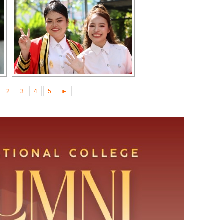
2
3
4
5
►