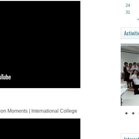
24
31
«
Activiti
on Moments | International College