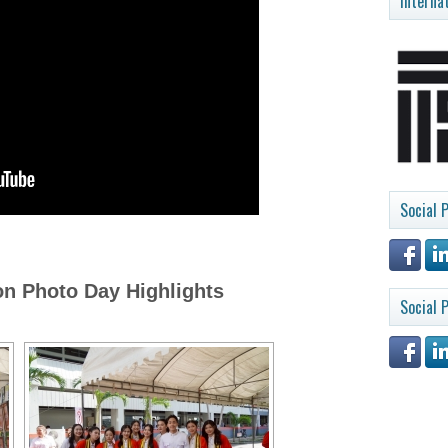
Interna
Social P
on Photo Day Highlights
Social P