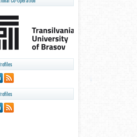
tional Co-Operation
rofiles
rofiles