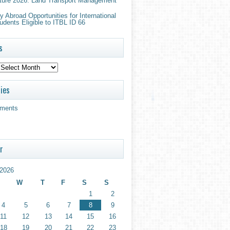
ture 2026: Land Transport Management
 Abroad Opportunities for International
udents Eligible to ITBL ID 66
s
ies
ments
r
2026
W
T
F
S
S
1
2
4
5
6
7
8
9
11
12
13
14
15
16
18
19
20
21
22
23