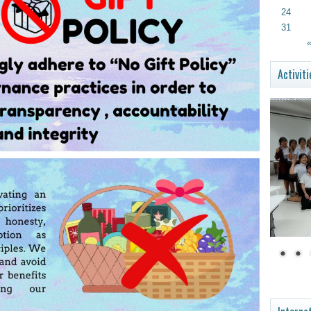
24
31
«
Activiti