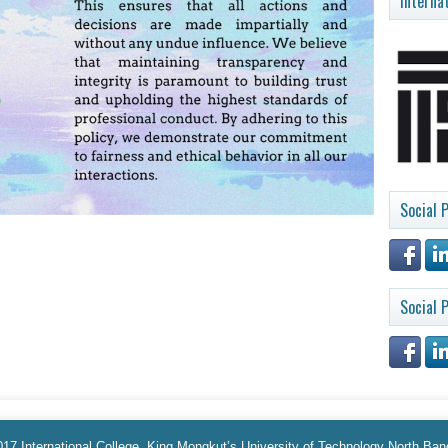
Interna
Social P
Social P
17 International College, King Mongkut’s University of Technology North Ba