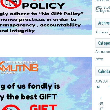
Block Lec
2026 Study
College st
Archive
Archives
Categor
Announce
News
Calenda
AUGUST 
M
T
3
10
17