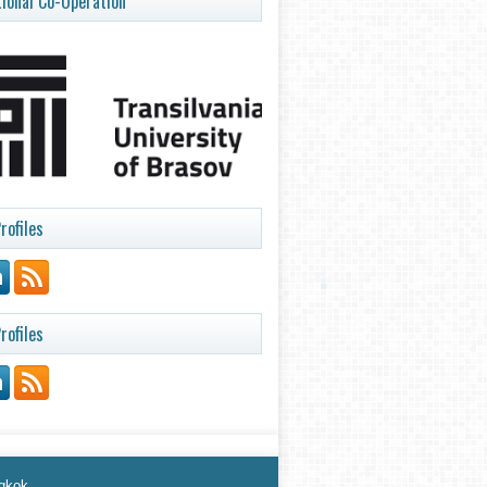
tional Co-Operation
rofiles
rofiles
ngkok