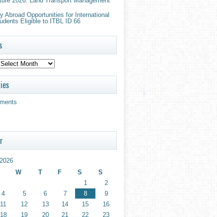
ture 2026: Land Transport Management
 Abroad Opportunities for International
udents Eligible to ITBL ID 66
s
ies
ments
r
2026
W
T
F
S
S
1
2
4
5
6
7
8
9
11
12
13
14
15
16
18
19
20
21
22
23