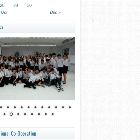
28
29
30
 Oct
Dec »
es
tional Co-Operation