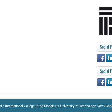
Social P
Social P
17 International College, King Mongkut’s University of Technology North Ba