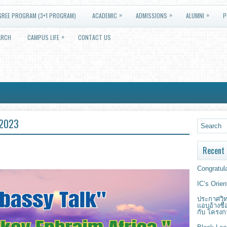
»
»
»
GREE PROGRAM (3+1 PROGRAM)
ACADEMIC
ADMISSIONS
ALUMNI
P
»
ARCH
CAMPUS LIFE
CONTACT US
2023
Recent 
Congratula
IC’s Orie
ประกาศวิท
แอบอ้างชื
กับ โครงก